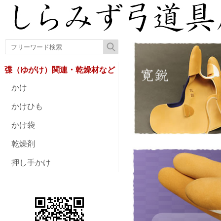
弽（ゆがけ）関連・乾燥材など
かけ
かけひも
かけ袋
乾燥剤
押し手かけ