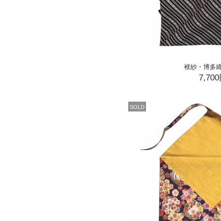
袱紗・博多
7,70
SOLD