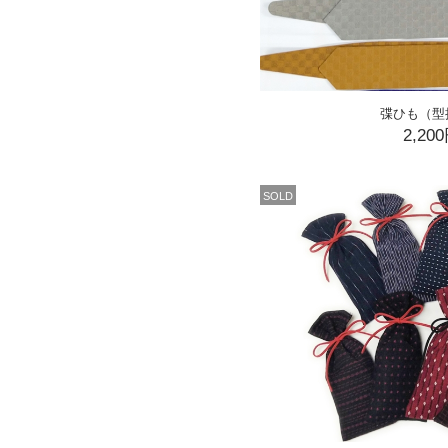
弽ひも（型
2,20
SOLD