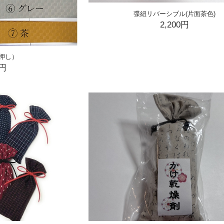
弽紐リバーシブル(片面茶色)
2,200円
押し）
0円