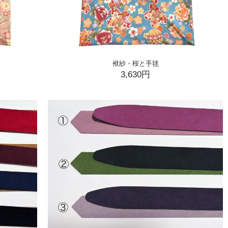
袱紗・桜と手毬
3,630円