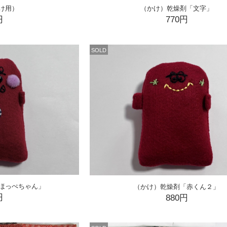
け用）
（かけ）乾燥剤「文字」
円
770円
SOLD
ほっぺちゃん」
（かけ）乾燥剤「赤くん２」
円
880円