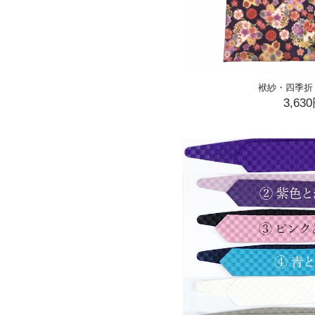
袱紗・四季折
3,63