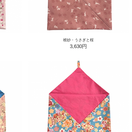
袱紗・うさぎと桜
3,630円