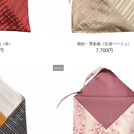
織（赤）
袱紗・博多織（生成ベージュ）
0円
7,700円
SOLD