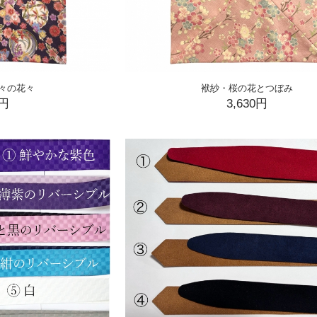
々の花々
袱紗・桜の花とつぼみ
0円
3,630円