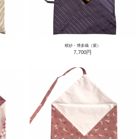
袱紗・博多織（紫）
7,700円