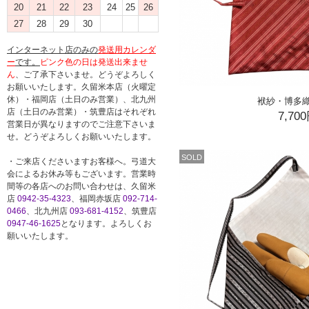
20
21
22
23
24
25
26
27
28
29
30
インターネット店のみの
発送用カレンダ
ー
です。
ピンク色の日は発送出来ませ
ん
、ご了承下さいませ。どうぞよろしく
お願いいたします。久留米本店（火曜定
休）・福岡店（土日のみ営業）、北九州
袱紗・博多
店（土日のみ営業）・筑豊店はそれぞれ
7,70
営業日が異なりますのでご注意下さいま
せ。どうぞよろしくお願いいたします。
SOLD
・ご来店くださいますお客様へ。弓道大
会によるお休み等もございます。営業時
間等の各店へのお問い合わせは、久留米
店
0942-35-4323
、福岡赤坂店
092-714-
0466
、北九州店
093-681-4152
、筑豊店
0947-46-1625
となります。よろしくお
願いいたします。