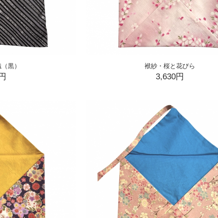
織（黒）
袱紗・桜と花びら
0円
3,630円