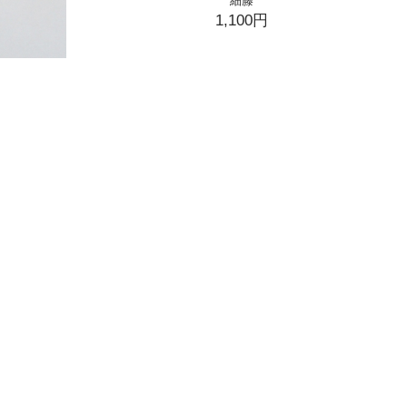
細籐
1,100円