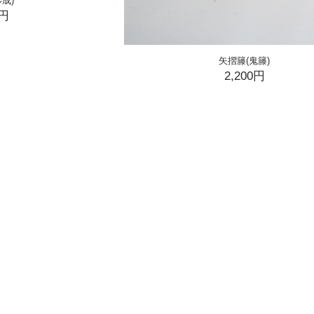
成)
0円
矢摺籐(鬼籐)
2,200円