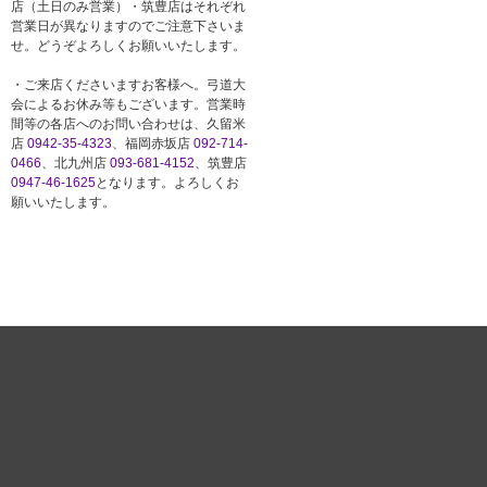
店（土日のみ営業）・筑豊店はそれぞれ
営業日が異なりますのでご注意下さいま
せ。どうぞよろしくお願いいたします。
・ご来店くださいますお客様へ。弓道大
会によるお休み等もございます。営業時
間等の各店へのお問い合わせは、久留米
店
0942-35-4323
、福岡赤坂店
092-714-
0466
、北九州店
093-681-4152
、筑豊店
0947-46-1625
となります。よろしくお
願いいたします。