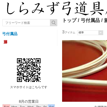
トップ
/
弓付属品
/ 
3
アイテム
弓付属品
籐
スマホサイトはこちらです
8月の営業日