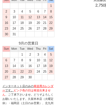
矢摺籐(杉
Sun
Mon
Tue
Wed
Thu
Fri
Sat
2,75
1
2
3
4
5
6
7
8
9
10
11
12
13
14
15
16
17
18
19
20
21
22
23
24
25
26
27
28
29
30
31
9月の営業日
Sun
Mon
Tue
Wed
Thu
Fri
Sat
1
2
3
4
5
6
7
8
9
10
11
12
13
14
15
16
17
18
19
20
21
22
23
24
25
26
27
28
29
30
インターネット店のみの
発送用カレンダ
ー
です。
ピンク色の日は発送出来ませ
ん
、ご了承下さいませ。どうぞよろしく
お願いいたします。久留米本店（火曜定
休）・福岡店（土日のみ営業）、北九州