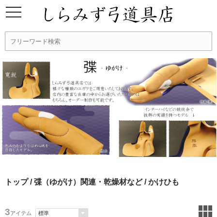
トップ
/
弽（ゆがけ）関連・乾燥材など
/ かけひも
3
アイテム