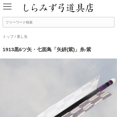
トップ
/
美し矢
1913黒6ツ矢・七面鳥「矢絣(紫)」糸-紫