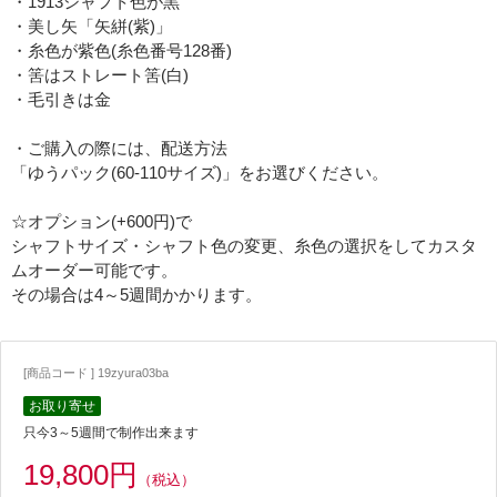
・1913シャフト色が黒
・美し矢「矢絣(紫)」
・糸色が紫色(糸色番号128番)
・筈はストレート筈(白)
・毛引きは金
・ご購入の際には、配送方法
「ゆうパック(60-110サイズ)」をお選びください。
☆オプション(+600円)で
シャフトサイズ・シャフト色の変更、糸色の選択をしてカスタ
ムオーダー可能です。
その場合は4～5週間かかります。
[商品コード ] 19zyura03ba
お取り寄せ
只今3～5週間で制作出来ます
19,800円
（税込）