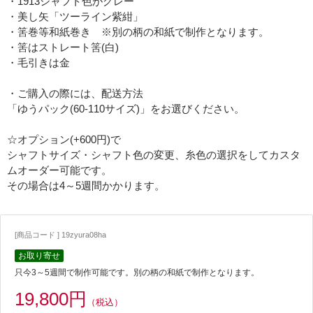
・1913シャフト色がグレー
・美し矢「ツーライン紫紺」
・筈巻等和紙巻き ※別の柄の和紙で制作となります。
・筈はストレート筈(白)
・毛引きは金
・ご購入の際には、配送方法
「ゆうパック(60-110サイズ)」をお選びください。
☆オプション(+600円)で
シャフトサイズ・シャフト色の変更、糸色の選択をしてカスタ
ムオーダー可能です。
その場合は4～5週間かかります。
[商品コード ] 19zyura08ha
お取り寄せ
只今3～5週間で制作可能です。別の柄の和紙で制作となります。
19,800円
（税込）