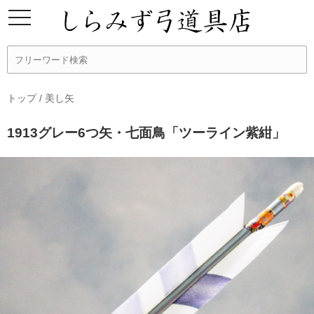
トップ
/
美し矢
1913グレー6つ矢・七面鳥「ツーライン紫紺」