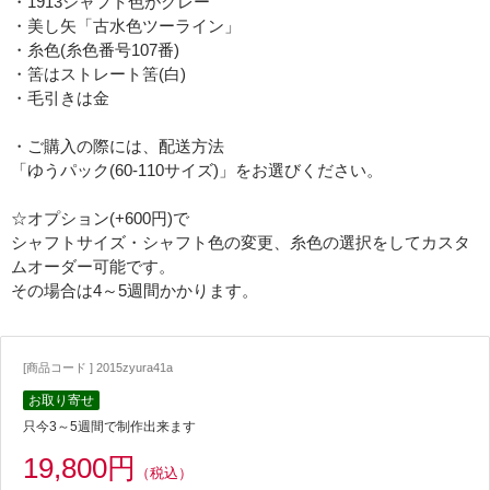
・1913シャフト色がグレー
・美し矢「古水色ツーライン」
・糸色(糸色番号107番)
・筈はストレート筈(白)
・毛引きは金
・ご購入の際には、配送方法
「ゆうパック(60-110サイズ)」をお選びください。
☆オプション(+600円)で
シャフトサイズ・シャフト色の変更、糸色の選択をしてカスタ
ムオーダー可能です。
その場合は4～5週間かかります。
[商品コード ] 2015zyura41a
お取り寄せ
只今3～5週間で制作出来ます
19,800円
（税込）