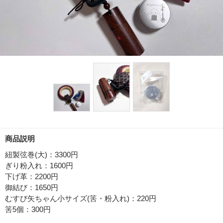
商品説明
紐製弦巻(大)：3300円
ぎり粉入れ：1600円
下げ革：2200円
御結び：1650円
むすび矢ちゃん小サイズ(筈・粉入れ)：220円
筈5個：300円