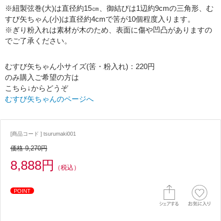
※紐製弦巻(大)は直径約15㎝、御結びは1辺約9cmの三角形、む
すび矢ちゃん(小)は直径約4cmで筈が10個程度入ります。
※ぎり粉入れは素材が木のため、表面に傷や凹凸がありますの
でご了承ください。
むすび矢ちゃん小サイズ(筈・粉入れ)：220円
のみ購入ご希望の方は
こちら↓からどうぞ
むすび矢ちゃんのページへ
[商品コード ] tsurumaki001
価格 9,270円
8,888円
（税込）
POINT