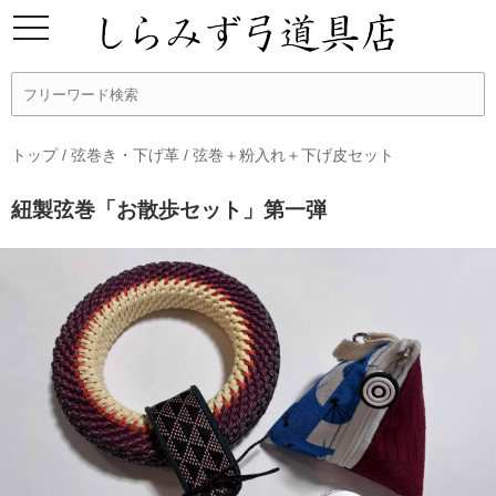
トップ
/
弦巻き・下げ革
/
弦巻＋粉入れ＋下げ皮セット
紐製弦巻「お散歩セット」第一弾