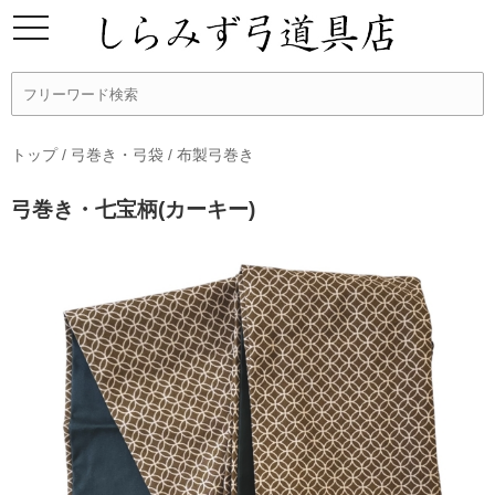
トップ
/
弓巻き・弓袋
/
布製弓巻き
弓巻き・七宝柄(カーキー)