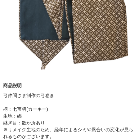
商品説明
弓仲間さま制作の弓巻き
柄：七宝柄(カーキー)
生地：綿
継ぎ目：数か所あり
※リメイク生地のため、経年によるシミや風合いの変化が見ら
れるものがございます。